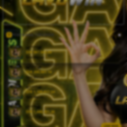
peluang
mudah
pecah
scatter,
proses
daftar
PEMENANG TERAKHIR
cepat, akun
baru siap
sa****a0
bermain,
IDR 987,945.00
Toto Macau
serta
pengalaman
ra****a9
game yang
IDR 200,061.14
praktis dan
Toto Macau
nyaman
ar****o6
setiap hari.
IDR 1,189,817.54
Toto Macau
V
i
ri****o8
IDR 1,686,451.36
e
Togel Bulleye
w
l
UPDATE WINNER
LIVE FEED
ni****o4