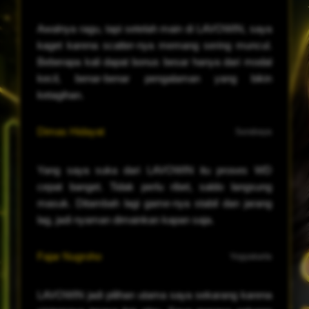
Awalnya ragu, tapi setelah main di LAVOWIN, saya
kaget karena scatter-nya memang sering muncul.
Beberapa kali dapat bonus besar hanya dari modal
kecil, benar-benar pengalaman yang bikin
ketagihan.
Dimas Hidayat
Surabaya
Yang saya suka dari LAVOWIN itu proses WD
cepat banget. Tidak perlu ribet, saldo langsung
masuk. Ditambah lagi game-nya stabil dan jarang
lag, jadi nyaman dimainkan kapan saja.
Fajar Nugroho
Yogyakarta
LAVOWIN jadi pilihan utama saya sekarang karena