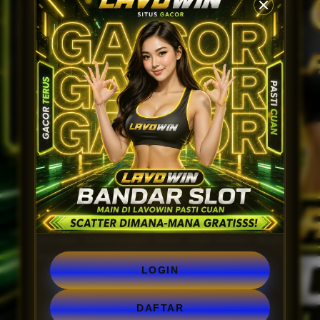
kemenangan besar.
Keamanan dan kenyamanan menjadi prioritas
utama di LAVOWIN. Proses deposit & withdraw
super cepat, customer service 24 jam siap
membantu, serta lingkungan bermain yang anti
rungkad membuat Anda bisa fokus mengejar
kemenangan tanpa khawatir. Update game terbaru
selalu tersedia secara real-time.
Bergabunglah sekarang dengan LAVOWIN dan
rasakan sendiri sensasi bermain di link akses game
berkualitas dengan RTP akurat serta winrate
tertinggi. Kemenangan besar lebih mudah diraih
bersama LAVOWIN!
LOGIN
Pertanyaan Seputar
DAFTAR