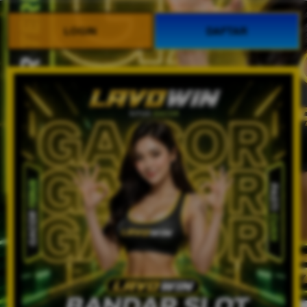
LOGIN
DAFTAR